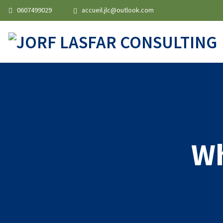
0607499029
accueil.jlc@outlook.com
Wh