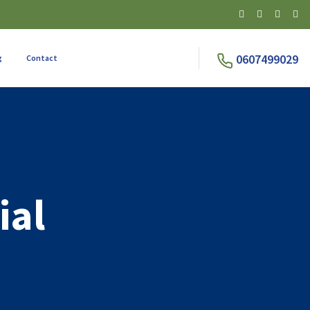
0607499029
g
Contact
ial