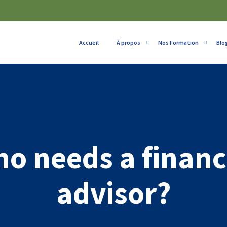
Accueil
À propos
Nos Formation
Blo
o needs a financ
advisor?