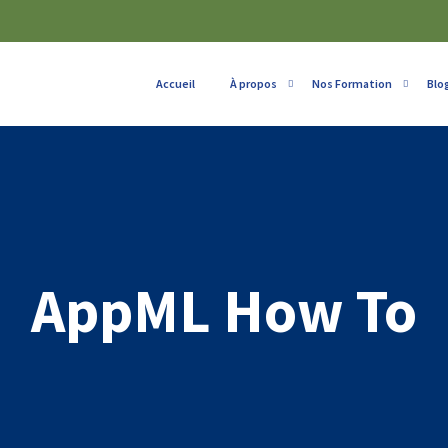
Accueil
À propos
Nos Formation
Blo
AppML How To